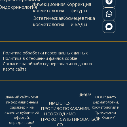
Инъекционная
Коррекция
Эндокринология
косметология
фигуры
Эстетическая
Космецевтика
косметология
и БАДы
Политика обработки персональных данных
Политика в отношении файлов cookie
Согласие на обработку персональных данных
Карта сайта
2026
© 2018 -
Данный сайт носит
ООО “Центр
информационный
Дерматологии,
ИМЕЮТСЯ
характер и не
Косметологии и
ПРОТИВОПОКАЗАНИЯ.
является публичной
Трихологии
НЕОБХОДИМО
офертой,
АртКлиник”
ПРОКОНСУЛЬТИРОВАТЬСЯ
определяемой
СО