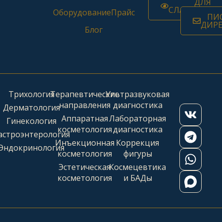
ДЛЯ
СЛАБОВИДЯ
Оборудование
Прайс
ПИ
ДИР
Блог
Трихология
Терапевтические
Ультразвуковая
направления
диагностика
Дерматология
Аппаратная
Лабораторная
Гинекология
косметология
диагностика
астроэнтерология
Инъекционная
Коррекция
Эндокринология
косметология
фигуры
Эстетическая
Космецевтика
косметология
и БАДы