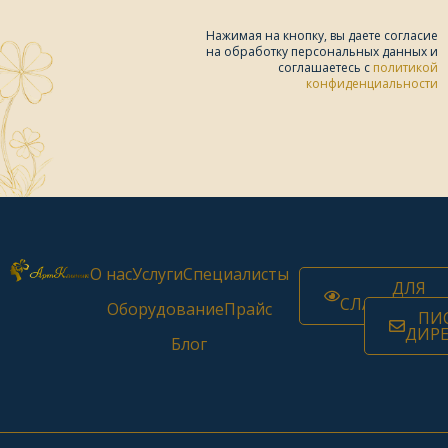
Нажимая на кнопку, вы даете согласие
на обработку персональных данных и
соглашаетесь c
политикой
конфиденциальности
О нас
Услуги
Специалисты
ДЛЯ
СЛАБОВИДЯ
Оборудование
Прайс
ПИ
ДИР
Блог