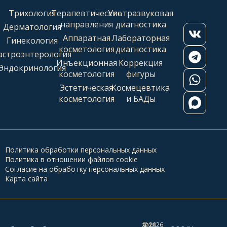
Трихология
Терапевтические
Ультразвуковая
направления
диагностика
Дерматология
Аппаратная
Лабораторная
Гинекология
косметология
диагностика
астроэнтерология
Инъекционная
Коррекция
Эндокринология
косметология
фигуры
Эстетическая
Космецевтика
косметология
и БАДы
Политика обработки персональных данных
Политика в отношении файлов cookie
Согласие на обработку персональных данных
Карта сайта
2026
© 2018 -