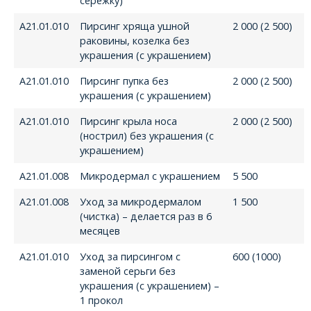
сережку)
А21.01.010
Пирсинг хряща ушной
2 000 (2 500)
раковины, козелка без
украшения (с украшением)
А21.01.010
Пирсинг пупка без
2 000 (2 500)
украшения (с украшением)
А21.01.010
Пирсинг крыла носа
2 000 (2 500)
(нострил) без украшения (с
украшением)
А21.01.008
Микродермал с украшением
5 500
А21.01.008
Уход за микродермалом
1 500
(чистка) – делается раз в 6
месяцев
А21.01.010
Уход за пирсингом с
600 (1000)
заменой серьги без
украшения (с украшением) –
1 прокол