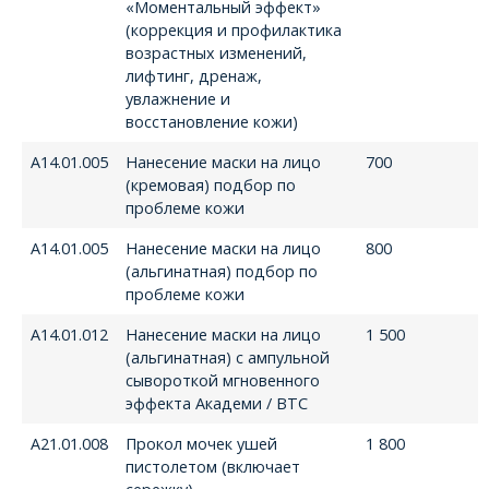
«Моментальный эффект»
(коррекция и профилактика
возрастных изменений,
лифтинг, дренаж,
увлажнение и
восстановление кожи)
А14.01.005
Нанесение маски на лицо
700
(кремовая) подбор по
проблеме кожи
А14.01.005
Нанесение маски на лицо
800
(альгинатная) подбор по
проблеме кожи
А14.01.012
Нанесение маски на лицо
1 500
(альгинатная) с ампульной
сывороткой мгновенного
эффекта Академи / BTC
А21.01.008
Прокол мочек ушей
1 800
пистолетом (включает