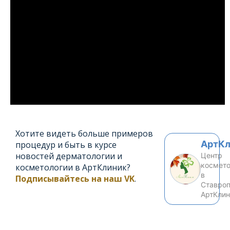
Хотите видеть больше примеров
АртК
процедур и быть в курсе
новостей дерматологии и
Центр
космето
косметологии в АртКлиник?
в
Подписывайтесь на наш VK
.
Ставро
АртКли