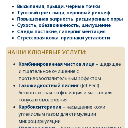
Высыпания
,
прыщи
,
черные точки
Тусклый цвет лица
,
неровный рельеф
Повышенная жирность
,
расширенные поры
Сухость
,
обезвоженность, шелушение
Следы постакне
,
гиперпигментация
Стрессовая кожа
,
признаки усталости
НАШИ КЛЮЧЕВЫЕ УСЛУГИ:
Комбинированная чистка лица
– щадящее
и тщательное очищение с
противовоспалительным эффектом
Газожидкостный пилинг
(Jet Peel) –
бесконтактная эксфолиация и массаж для
тонуса и омоложения
Карбокситерапия
– насыщение кожи
углекислым газом для стимуляции
микроциркуляции