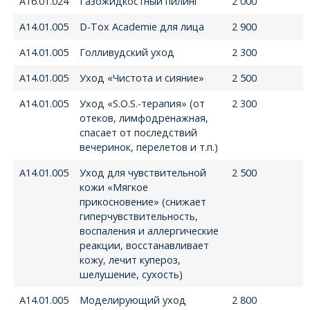
А16.01.024
Газожидкостный пилинг
2 000
А14.01.005
D-Tox Academie для лица
2 900
А14.01.005
Голливудский уход
2 300
А14.01.005
Уход «Чистота и сияние»
2 500
А14.01.005
Уход «S.O.S.-терапия» (от
2 300
отеков, лимфодренажная,
спасает от последствий
вечеринок, перелетов и т.п.)
А14.01.005
Уход для чувствительной
2 500
кожи «Мягкое
прикосновение» (снижает
гиперчувствительность,
воспаления и аллергические
реакции, восстанавливает
кожу, лечит купероз,
шелушение, сухость)
А14.01.005
Моделирующий уход
2 800