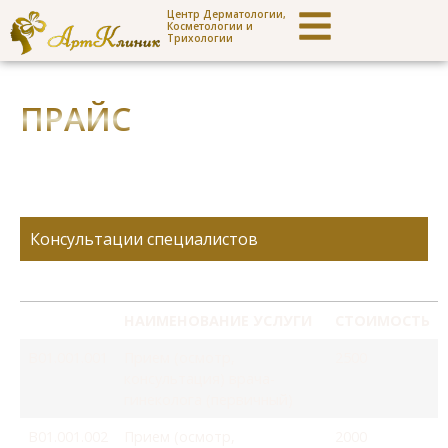
Центр Дерматологии,
Косметологии и
Трихологии
ПРАЙС
Консультации специалистов
НАИМЕНОВАНИЕ УСЛУГИ
СТОИМОСТЬ
В01.001.001
Прием (осмотр,
2500
консультация) врача-
гинеколога (первичный)
В01.001.002
Прием (осмотр,
2000