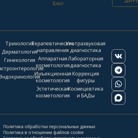
ДИР
Блог
Трихология
Терапевтические
Ультразвуковая
направления
диагностика
Дерматология
Аппаратная
Лабораторная
Гинекология
косметология
диагностика
астроэнтерология
Инъекционная
Коррекция
Эндокринология
косметология
фигуры
Эстетическая
Космецевтика
косметология
и БАДы
Политика обработки персональных данных
Политика в отношении файлов cookie