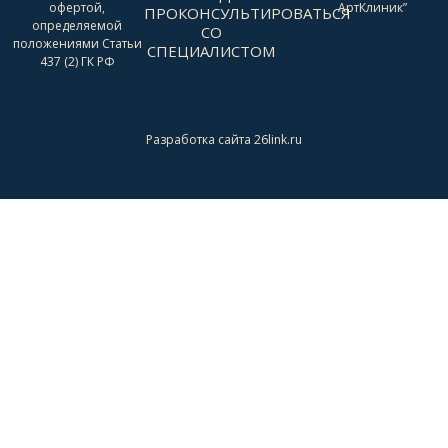
офертой,
АртКлиник”
ПРОКОНСУЛЬТИРОВАТЬСЯ
определяемой
СО
положениями Статьи
СПЕЦИАЛИСТОМ
437 (2) ГК РФ
Разработка сайта 26link.ru