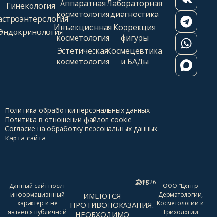
Аппаратная
Лабораторная
Гинекология
косметология
диагностика
астроэнтерология
Инъекционная
Коррекция
Эндокринология
косметология
фигуры
Эстетическая
Космецевтика
косметология
и БАДы
Политика обработки персональных данных
Политика в отношении файлов cookie
Согласие на обработку персональных данных
Карта сайта
2026
© 2018 -
Данный сайт носит
ООО “Центр
информационный
Дерматологии,
ИМЕЮТСЯ
характер и не
Косметологии и
ПРОТИВОПОКАЗАНИЯ.
является публичной
Трихологии
НЕОБХОДИМО