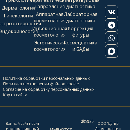
направления
диагностика
Дерматология
Аппаратная
Лабораторная
Гинекология
косметология
диагностика
астроэнтерология
Инъекционная
Коррекция
Эндокринология
косметология
фигуры
Эстетическая
Космецевтика
косметология
и БАДы
Политика обработки персональных данных
Политика в отношении файлов cookie
Согласие на обработку персональных данных
Карта сайта
2026
© 2018 -
Данный сайт носит
ООО “Центр
информационный
Дерматологии,
ИМЕЮТСЯ