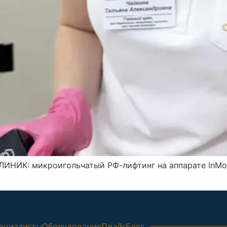
ЛИНИК: микроигольчатый РФ-лифтинг на аппарате InMod
ециалисты
Оборудование
Прайс
Блог